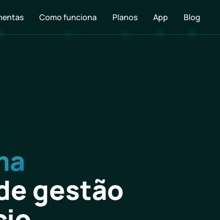
mentas
Como funciona
Planos
App
Blog
ma
de
gestão
cio