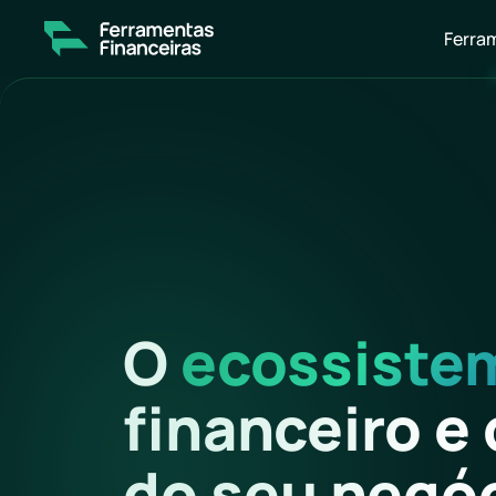
Ferra
O
ecossiste
financeiro
e
do
seu
negó