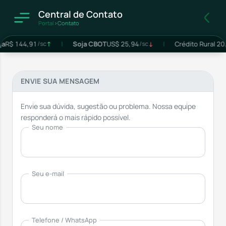
Central de Contato
Portal
›
Contato
R$ 144,91
/sc
↑
|
Soja CBOT
US$ 25,94
/sc
↓
|
Crédito Rural 202
ENVIE SUA MENSAGEM
Envie sua dúvida, sugestão ou problema. Nossa equipe
responderá o mais rápido possível.
Seu nome
Seu e-mail
Telefone / WhatsApp